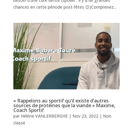
besoin d’une cure détox (spoiler : il y a de grandes
chances en cette période post-fêtes 😉)Comprenez...
« Rappelons au sportif qu’il existe d’autres
sources de protéines que la viande » Maxime,
Coach Sportif
par
Hélène VANLERBERGHE
|
Nov 23, 2022
|
Non
classé