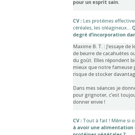
pour un esprit sain
.
CV :
Les protéines effecti
céréales, les oléagineux…
Q
degré d’incorporation da
Maxime B. T. : J’essaye de l
de beurre de cacahuètes ou
du goût. Elles répondent bie
mieux que notre fameuse gr
risque de stocker davantag
Dans mes séances je donne 
pour grignoter, c’est touj
donner envie !
CV :
Tout à fait ! Même si 
à avoir une alimentation 
protéines végétales ?