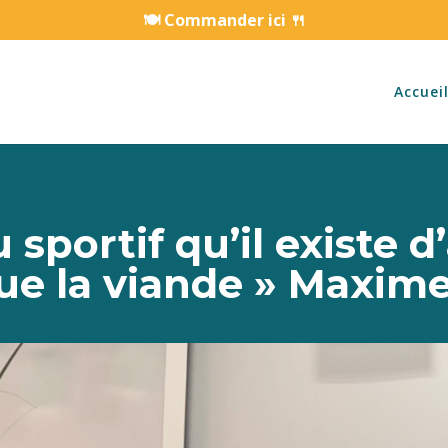
🍽️ Commander ici 🍴
Accuei
 sportif qu’il existe d
ue la viande » Maxime