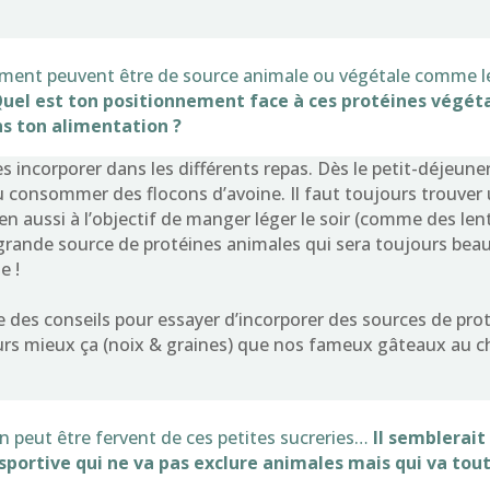
vement peuvent être de source animale ou végétale comme l
uel est ton positionnement face à ces protéines végéta
ns ton alimentation ?
es incorporer dans les différents repas. Dès le petit-déjeune
 consommer des flocons d’avoine. Il faut toujours trouver u
n aussi à l’objectif de manger léger le soir (comme des lenti
ande source de protéines animales qui sera toujours beauc
e !
des conseils pour essayer d’incorporer des sources de pr
ours mieux ça (noix & graines) que nos fameux gâteaux au 
on peut être fervent de ces petites sucreries…
Il semblerait
sportive qui ne va pas exclure animales mais qui va to