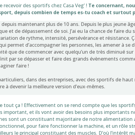
 recevoir des sportifs chez Casa Veg’ !
Te concernant, nous
sport, depuis combien de temps es-tu coach et surtout p
 depuis maintenant plus de 10 ans. Depuis le plus jeune âge j
que et de dépassement de soi. J’ai eu la chance de faire du s
riation de rythme, intensité, persévérance et résistance. Ça
 qui permet d’accompagner les personnes, les amener à se dép
vité que de commencer avec quelqu’un de très diminué sur le
finit par se dépasser et faire des grands évènements comm
aginer faire !
particuliers, dans des entreprises, avec des sportifs de haut
re à devenir la meilleure version d’eux-mêmes.
e tout ça ! Effectivement on se rend compte que les sportifs
us important, et ils vont avoir des besoins plus importants
nes sont un constituant majoritaire de notre alimentation a
fonctionnel, pour faire fonctionner la machine, et un rôle stru
lleurs le principal constituant des muscles. D’où l’intérêt ma