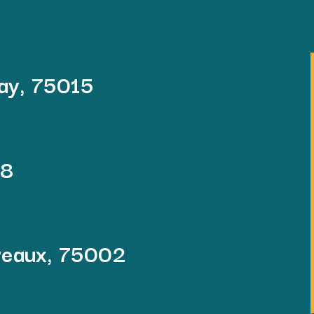
lay, 75015
08
rreaux, 75002