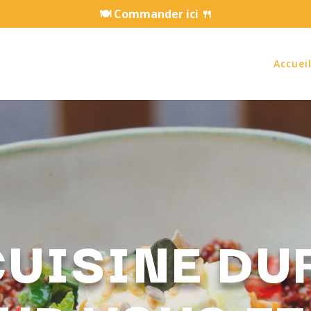
🍽️ Commander ici 🍴
Accuei
CUISINE DU